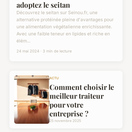
adoptez le seitan
Découvrez le seitan sur Seinou.fr, une
alternative protéinée pleine d'avantages pour
une alimentation végétalienne enrichissante.
Avec une faible teneur en lipides et riche en
élém...
24 mai 2024 · 3 min de lecture
ACTU
Comment choisir le
meilleur traiteur
pour votre
entreprise ?
25 novembre 2025