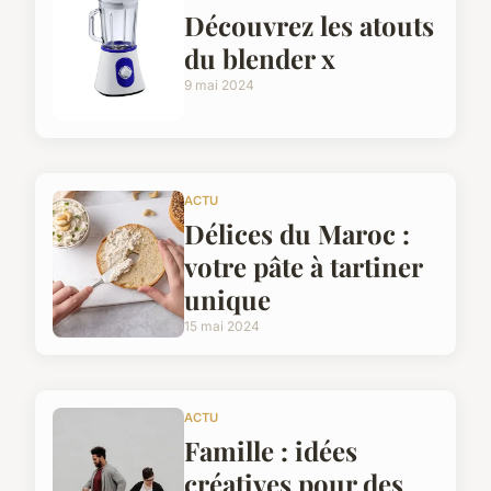
Découvrez les atouts
du blender x
9 mai 2024
ACTU
Délices du Maroc :
votre pâte à tartiner
unique
15 mai 2024
ACTU
Famille : idées
créatives pour des